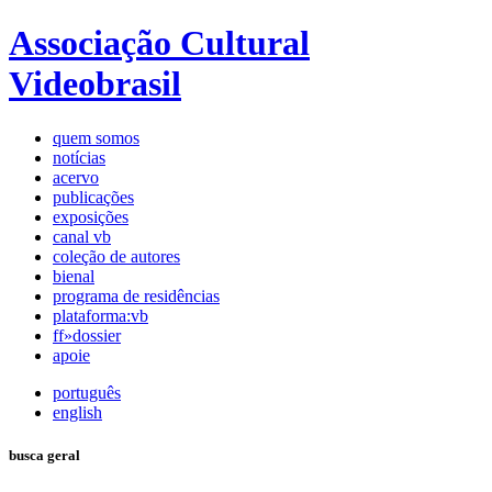
Associação Cultural
Videobrasil
quem somos
notícias
acervo
publicações
exposições
canal vb
coleção de autores
bienal
programa de residências
plataforma:vb
ff»dossier
apoie
português
english
busca geral