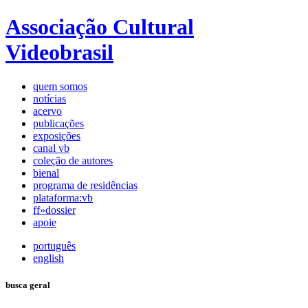
Associação Cultural
Videobrasil
quem somos
notícias
acervo
publicações
exposições
canal vb
coleção de autores
bienal
programa de residências
plataforma:vb
ff»dossier
apoie
português
english
busca geral