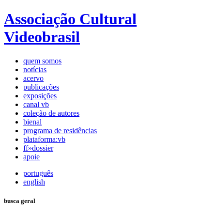
Associação Cultural
Videobrasil
quem somos
notícias
acervo
publicações
exposições
canal vb
coleção de autores
bienal
programa de residências
plataforma:vb
ff»dossier
apoie
português
english
busca geral