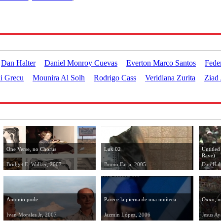
Dan Halter
Daniel Monroy Cuevas
Everton Marco Santos
Fede
i Grecu
Mounira Al Solh
Rodrigo Cass
Veridiana Zurita
Ziad 
One Verse, no Chorus
Lux 02
Untitle
Rave)
Bridget E. Walker, 2007
Bruno Faria, 2005
Dan Hal
Antonio pode
Parece la pierna de una muñeca
Oxxo, n
Ivan Morales Jr, 2007
Jazmín López, 2006