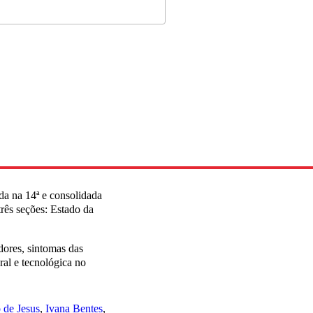
da na 14ª e consolidada
três seções: Estado da
ores, sintomas das
ral e tecnológica no
 de Jesus
Ivana Bentes