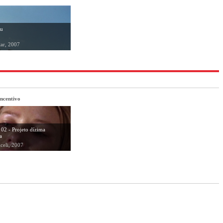
ou
tar, 2007
ncentivo
 02 - Projeto dízima
a
celi, 2007