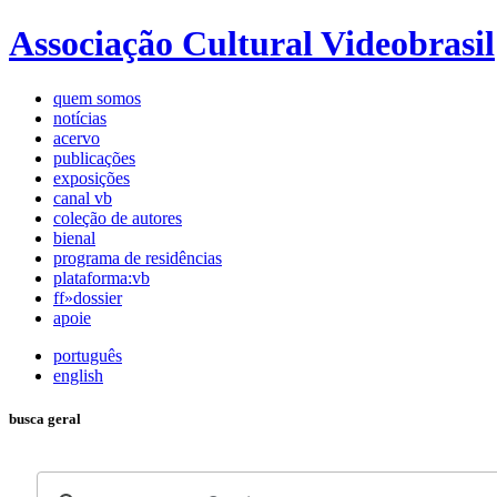
Associação Cultural Videobrasil
quem somos
notícias
acervo
publicações
exposições
canal vb
coleção de autores
bienal
programa de residências
plataforma:vb
ff»dossier
apoie
português
english
busca geral