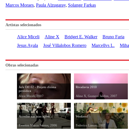
Marcos Moraes
Paula Alzugaray
Solange Farkas
Artistas selecionados
Alice Miceli
Aline X
Bridget E. Walker
Bruno Faria
Jesus Ayala
José Villalobos Romero
Marcellvs L.
Miha
Obras selecionadas
Jerk Off 02 - Projeto dízima
Rivadavia 2010
periódica
Alice Miceli, 2007
Aline X, Gustavo Jardim, 2007
Acredite nas suas ações
Weekend
Everton Marco Santos, 2006
Federico Lamas, 2007