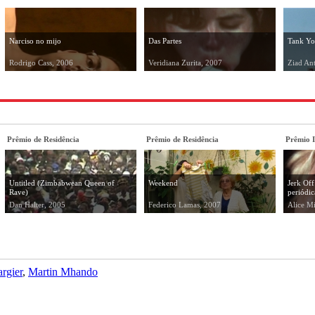
Narciso no mijo
Das Partes
Tank Y
Rodrigo Cass, 2006
Veridiana Zurita, 2007
Ziad An
Prêmio de Residência
Prêmio de Residência
Prêmio I
Untitled (Zimbabwean Queen of
Weekend
Jerk Off
Rave)
periódic
Dan Halter, 2005
Federico Lamas, 2007
Alice Mi
rgier
Martin Mhando