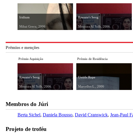
Iridium
Rawane's Song
Mihai Grecu, 2006
Mounira Al Solh, 2006
Prêmios e menções
Prêmio Aquisição
Prêmio de Residência
Rawane's Song
Untitle:Rope
Mounira Al Solh, 2006
Marcellvs L., 2006
Membros do Júri
Berta Sichel
Daniela Bousso
David Cranswick
Jean-Paul Fa
Projeto de troféu