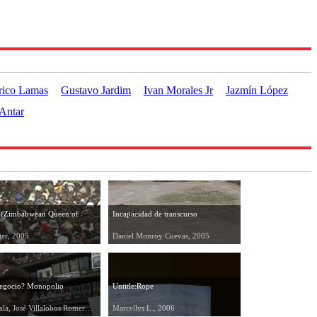
rico Lamas
Gustavo Jardim
Ivan Morales Jr
Jazmín López
Antar
d (Zimbabwean Queen of
Incapacidad de transcurso
ter, 2005
Daniel Monroy Cuevas, 2005
egocio? Monopolio
Untitle:Rope
Jesus Ayala, José Villalobos Romero, 2005
Marcellvs L., 2006