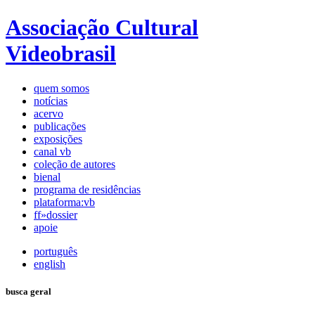
Associação Cultural
Videobrasil
quem somos
notícias
acervo
publicações
exposições
canal vb
coleção de autores
bienal
programa de residências
plataforma:vb
ff»dossier
apoie
português
english
busca geral