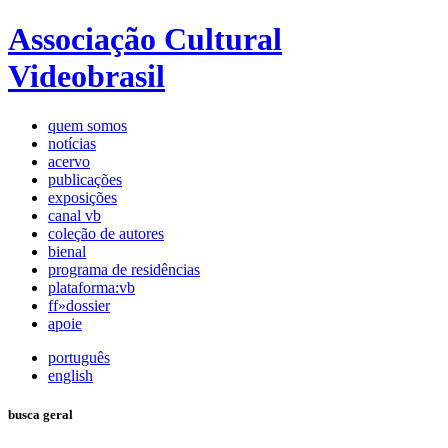
Associação Cultural
Videobrasil
quem somos
notícias
acervo
publicações
exposições
canal vb
coleção de autores
bienal
programa de residências
plataforma:vb
ff»dossier
apoie
português
english
busca geral