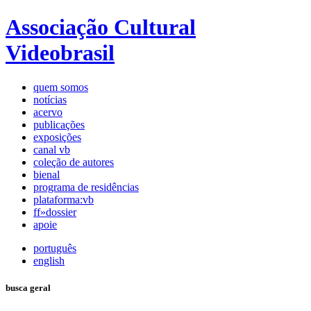
Associação Cultural
Videobrasil
quem somos
notícias
acervo
publicações
exposições
canal vb
coleção de autores
bienal
programa de residências
plataforma:vb
ff»dossier
apoie
português
english
busca geral