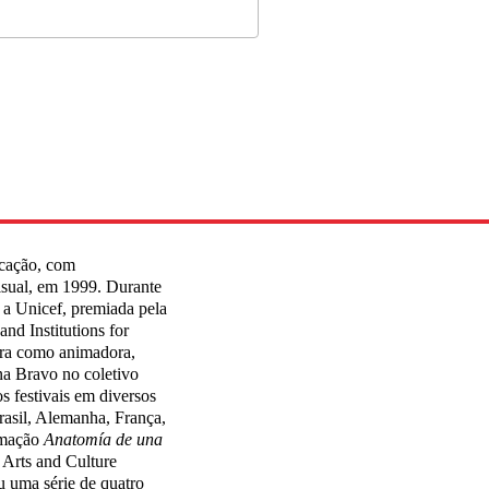
cação, com
sual, em 1999. Durante
 a Unicef, premiada pela
and Institutions for
eira como animadora,
a Bravo no coletivo
s festivais em diversos
rasil, Alemanha, França,
imação
Anatomía de una
 Arts and Culture
 uma série de quatro