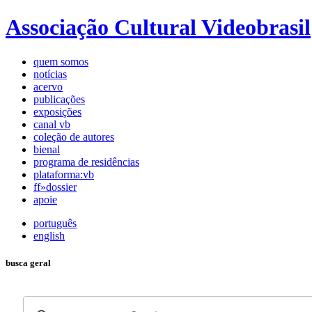
Associação Cultural Videobrasil
quem somos
notícias
acervo
publicações
exposições
canal vb
coleção de autores
bienal
programa de residências
plataforma:vb
ff»dossier
apoie
português
english
busca geral