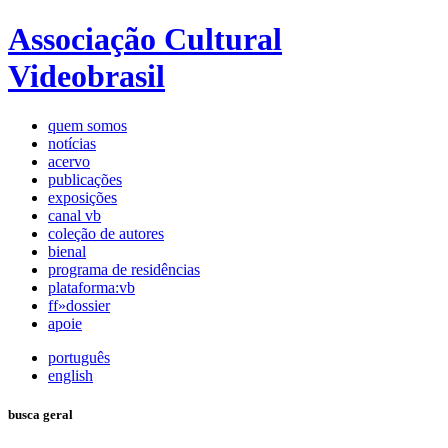
Associação Cultural
Videobrasil
quem somos
notícias
acervo
publicações
exposições
canal vb
coleção de autores
bienal
programa de residências
plataforma:vb
ff»dossier
apoie
português
english
busca geral