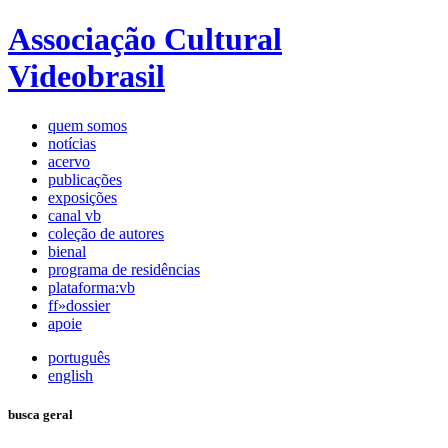
Associação Cultural
Videobrasil
quem somos
notícias
acervo
publicações
exposições
canal vb
coleção de autores
bienal
programa de residências
plataforma:vb
ff»dossier
apoie
português
english
busca geral