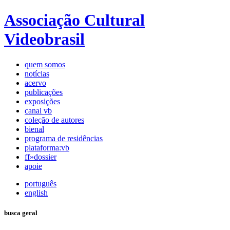
Associação Cultural
Videobrasil
quem somos
notícias
acervo
publicações
exposições
canal vb
coleção de autores
bienal
programa de residências
plataforma:vb
ff»dossier
apoie
português
english
busca geral