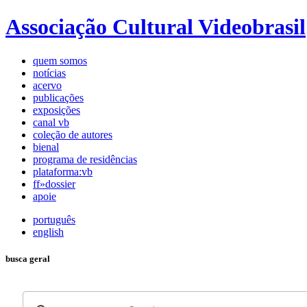
Associação Cultural Videobrasil
quem somos
notícias
acervo
publicações
exposições
canal vb
coleção de autores
bienal
programa de residências
plataforma:vb
ff»dossier
apoie
português
english
busca geral