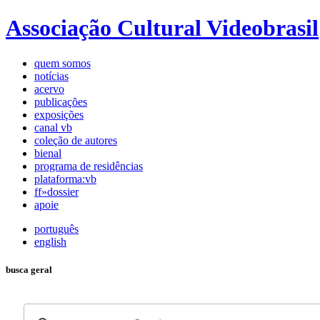
Associação Cultural Videobrasil
quem somos
notícias
acervo
publicações
exposições
canal vb
coleção de autores
bienal
programa de residências
plataforma:vb
ff»dossier
apoie
português
english
busca geral