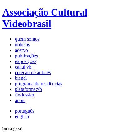
Associação Cultural
Videobrasil
quem somos
notícias
acervo
publicações
exposições
canal vb
coleção de autores
bienal
programa de residências
plataforma:vb
ff»dossier
apoie
português
english
busca geral