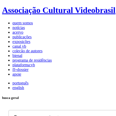
Associação Cultural Videobrasil
quem somos
notícias
acervo
publicações
exposições
canal vb
coleção de autores
bienal
programa de residências
plataforma:vb
ff»dossier
apoie
português
english
busca geral