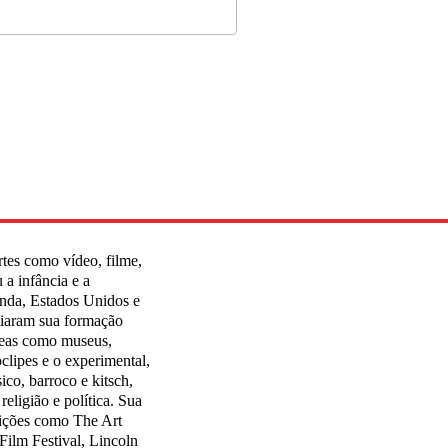
rtes como vídeo, filme,
 a infância e a
landa, Estados Unidos e
ciaram sua formação
áreas como museus,
oclipes e o experimental,
ico, barroco e kitsch,
eligião e política. Sua
tuições como The Art
Film Festival, Lincoln