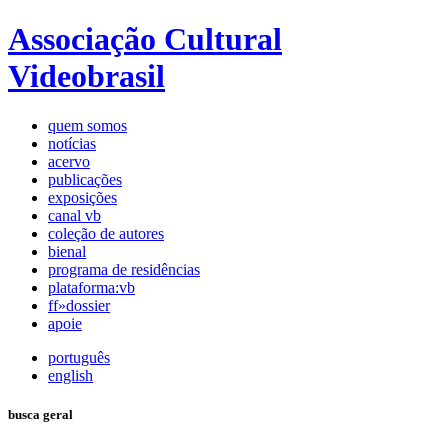
Associação Cultural
Videobrasil
quem somos
notícias
acervo
publicações
exposições
canal vb
coleção de autores
bienal
programa de residências
plataforma:vb
ff»dossier
apoie
português
english
busca geral