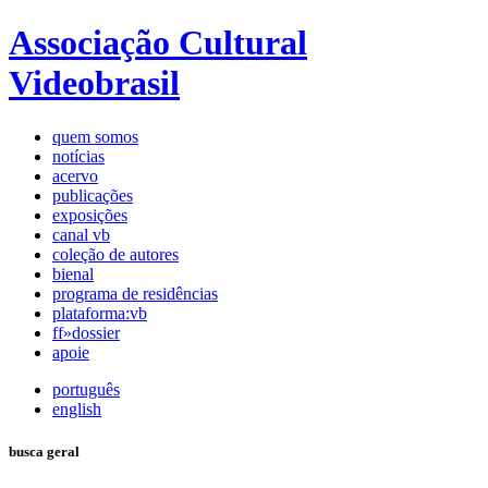
Associação Cultural
Videobrasil
quem somos
notícias
acervo
publicações
exposições
canal vb
coleção de autores
bienal
programa de residências
plataforma:vb
ff»dossier
apoie
português
english
busca geral