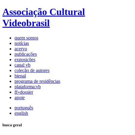
Associação Cultural
Videobrasil
quem somos
notícias
acervo
publicações
exposições
canal vb
coleção de autores
bienal
programa de residências
plataforma:vb
ff»dossier
apoie
português
english
busca geral