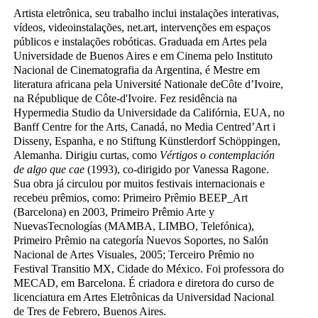
Artista eletrônica, seu trabalho inclui instalações interativas,
vídeos, videoinstalações, net.art, intervenções em espaços
públicos e instalações robóticas. Graduada em Artes pela
Universidade de Buenos Aires e em Cinema pelo Instituto
Nacional de Cinematografia da Argentina, é Mestre em
literatura africana pela Université Nationale deCôte d’Ivoire,
na République de Côte-d'Ivoire. Fez residência na
Hypermedia Studio da Universidade da Califórnia, EUA, no
Banff Centre for the Arts, Canadá, no Media Centred’Art i
Disseny, Espanha, e no Stiftung Künstlerdorf Schöppingen,
Alemanha. Dirigiu curtas, como
Vértigos o contemplación
de algo que cae
(1993), co-dirigido por Vanessa Ragone.
Sua obra já circulou por muitos festivais internacionais e
recebeu prêmios, como: Primeiro Prêmio BEEP_Art
(Barcelona) en 2003, Primeiro Prêmio Arte y
NuevasTecnologías (MAMBA, LIMBO, Telefónica),
Primeiro Prêmio na categoría Nuevos Soportes, no Salón
Nacional de Artes Visuales, 2005; Terceiro Prêmio no
Festival Transitio MX, Cidade do México. Foi professora do
MECAD, em Barcelona. É criadora e diretora do curso de
licenciatura em Artes Eletrônicas da Universidad Nacional
de Tres de Febrero, Buenos Aires.