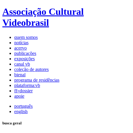
Associação Cultural
Videobrasil
quem somos
notícias
acervo
publicações
exposições
canal vb
coleção de autores
bienal
programa de residências
plataforma:vb
ff»dossier
apoie
português
english
busca geral