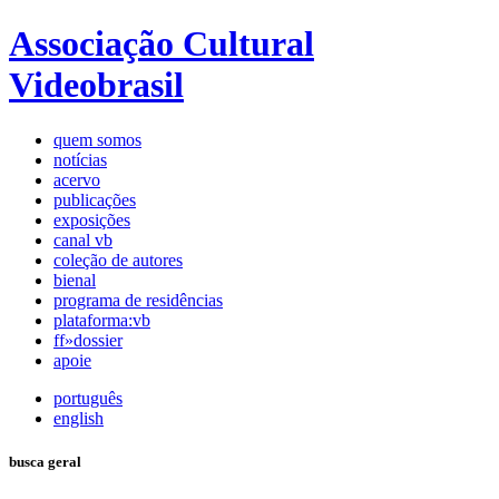
Associação Cultural
Videobrasil
quem somos
notícias
acervo
publicações
exposições
canal vb
coleção de autores
bienal
programa de residências
plataforma:vb
ff»dossier
apoie
português
english
busca geral