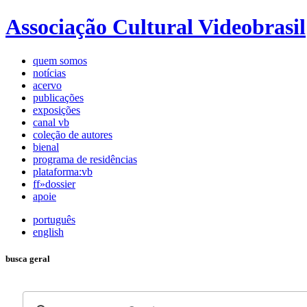
Associação Cultural Videobrasil
quem somos
notícias
acervo
publicações
exposições
canal vb
coleção de autores
bienal
programa de residências
plataforma:vb
ff»dossier
apoie
português
english
busca geral