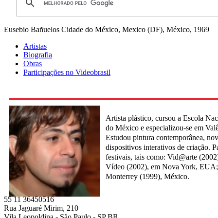
Eusebio Bañuelos
Cidade do México, Mexico (DF), México, 1969
Artistas
Biografia
Obras
Participações no Videobrasil
Artista plástico, cursou a Escola Nac
do México e especializou-se em Val
Estudou pintura contemporânea, nov
dispositivos interativos de criação. 
festivais, tais como: Vid@arte (2002
Vídeo (2002), em Nova York, EUA; 
Monterrey (1999), México.
55 11 36450516
Rua Jaguaré Mirim, 210
Vila Leopoldina - São Paulo - SP BR