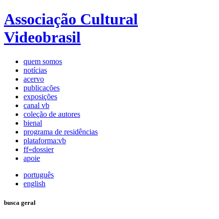
Associação Cultural
Videobrasil
quem somos
notícias
acervo
publicações
exposições
canal vb
coleção de autores
bienal
programa de residências
plataforma:vb
ff»dossier
apoie
português
english
busca geral