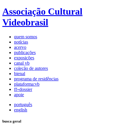
Associação Cultural
Videobrasil
quem somos
notícias
acervo
publicações
exposições
canal vb
coleção de autores
bienal
programa de residências
plataforma:vb
ff»dossier
apoie
português
english
busca geral