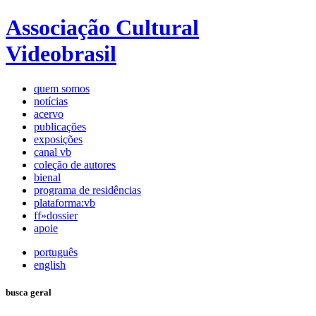
Associação Cultural
Videobrasil
quem somos
notícias
acervo
publicações
exposições
canal vb
coleção de autores
bienal
programa de residências
plataforma:vb
ff»dossier
apoie
português
english
busca geral