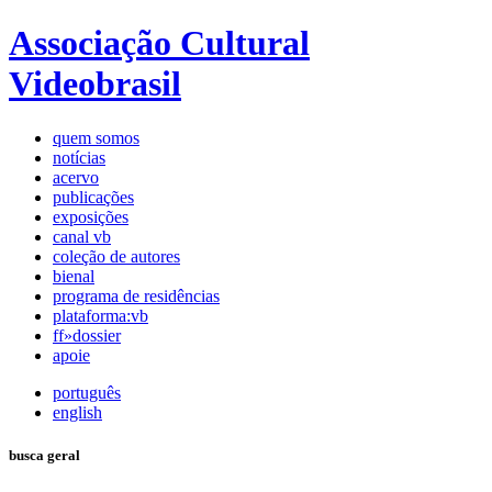
Associação Cultural
Videobrasil
quem somos
notícias
acervo
publicações
exposições
canal vb
coleção de autores
bienal
programa de residências
plataforma:vb
ff»dossier
apoie
português
english
busca geral