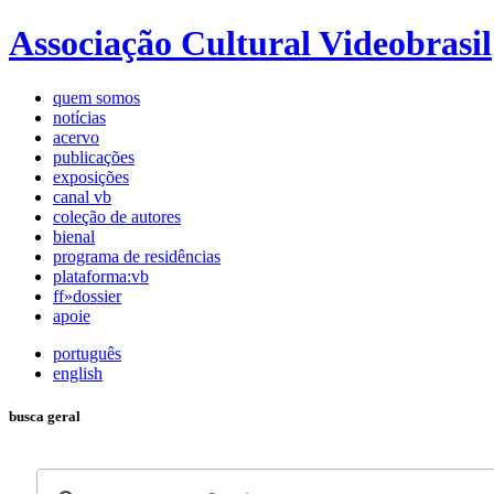
Associação Cultural Videobrasil
quem somos
notícias
acervo
publicações
exposições
canal vb
coleção de autores
bienal
programa de residências
plataforma:vb
ff»dossier
apoie
português
english
busca geral