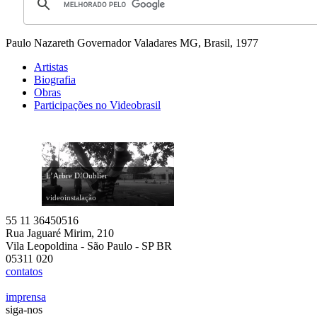
Paulo Nazareth
Governador Valadares MG, Brasil, 1977
Artistas
Biografia
Obras
Participações no Videobrasil
L’Arbre D’Oublier
videoinstalação
55 11 36450516
Rua Jaguaré Mirim, 210
Vila Leopoldina - São Paulo - SP BR
05311 020
contatos
imprensa
siga-nos