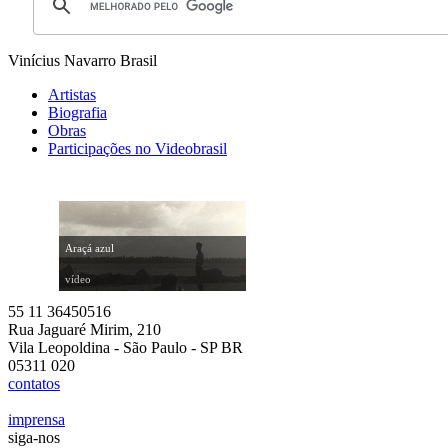
Vinícius Navarro
Brasil
Artistas
Biografia
Obras
Participações no Videobrasil
Araçá azul
vídeo
55 11 36450516
Rua Jaguaré Mirim, 210
Vila Leopoldina - São Paulo - SP BR
05311 020
contatos
imprensa
siga-nos