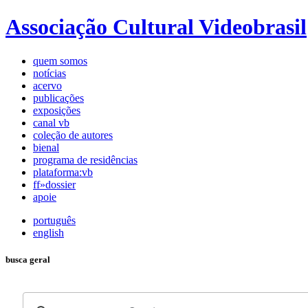
Associação Cultural Videobrasil
quem somos
notícias
acervo
publicações
exposições
canal vb
coleção de autores
bienal
programa de residências
plataforma:vb
ff»dossier
apoie
português
english
busca geral