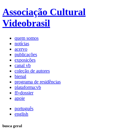
Associação Cultural
Videobrasil
quem somos
notícias
acervo
publicações
exposições
canal vb
coleção de autores
bienal
programa de residências
plataforma:vb
ff»dossier
apoie
português
english
busca geral