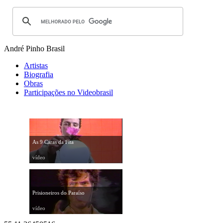
André Pinho
Brasil
Artistas
Biografia
Obras
Participações no Videobrasil
As 9 Caras da Fita
vídeo
Prisioneiros do Paraíso
vídeo