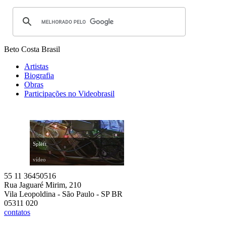
Beto Costa
Brasil
Artistas
Biografia
Obras
Participações no Videobrasil
Spléft
vídeo
55 11 36450516
Rua Jaguaré Mirim, 210
Vila Leopoldina - São Paulo - SP BR
05311 020
contatos