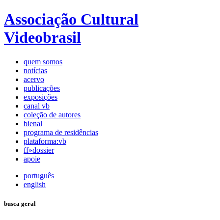
Associação Cultural
Videobrasil
quem somos
notícias
acervo
publicações
exposições
canal vb
coleção de autores
bienal
programa de residências
plataforma:vb
ff»dossier
apoie
português
english
busca geral