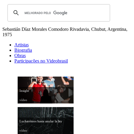
Sebastián Díaz Morales
Comodoro Rivadavia, Chubut, Argentina,
1975
Artistas
Biografia
Obras
Participações no Videobrasil
Insight
vídeo
Lucharémos hasta anular la ley
vídeo