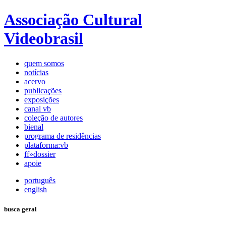
Associação Cultural
Videobrasil
quem somos
notícias
acervo
publicações
exposições
canal vb
coleção de autores
bienal
programa de residências
plataforma:vb
ff»dossier
apoie
português
english
busca geral