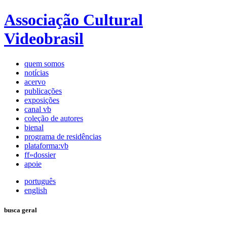
Associação Cultural
Videobrasil
quem somos
notícias
acervo
publicações
exposições
canal vb
coleção de autores
bienal
programa de residências
plataforma:vb
ff»dossier
apoie
português
english
busca geral