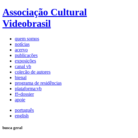
Associação Cultural
Videobrasil
quem somos
notícias
acervo
publicações
exposições
canal vb
coleção de autores
bienal
programa de residências
plataforma:vb
ff»dossier
apoie
português
english
busca geral