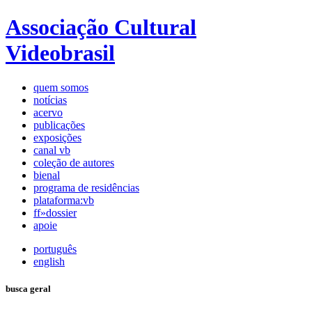
Associação Cultural
Videobrasil
quem somos
notícias
acervo
publicações
exposições
canal vb
coleção de autores
bienal
programa de residências
plataforma:vb
ff»dossier
apoie
português
english
busca geral