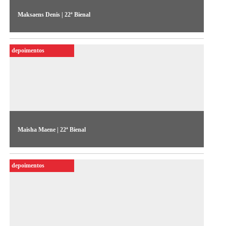
Maksaens Denis | 22ª Bienal
O artista fala sobre sua obra "Mes rêves" (2021), exposta na
22ª Bienal Sesc_Videobrasil
depoimentos
Maisha Maene | 22ª Bienal
O artista fala sobre sua obra “Mulika” (2022), exposta na 22ª
Bienal Sesc_Videobrasil
depoimentos