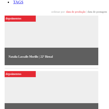
TAGS
ordenar por:
data de produção
|
data de postagem
depoimentos
Natalia Lassalle-Morillo | 22ª Bienal
A artista fala sobre sua obra “Retiro” (2019), exposta na 22ª
Bienal Sesc_Videobrasil
depoimentos