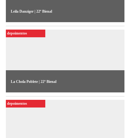
Leila Danziger | 22ª Bienal
A artista fala sobre sua obra “O que desaparece, o que resiste”
(2023), exposta na 22ª Bienal Sesc_Videobrasil
depoimentos
La Chola Poblete | 22ª Bienal
A artista fala sobre suas obras expostas na 22ª Bienal
Sesc_Videobrasil
depoimentos