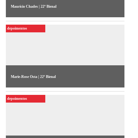
Maurício Chades | 22ª Bienal
O artista fala sobre sua obra “Cemitério verde” (2023),
exposta na 22ª Bienal Sesc_Videobrasil
depoimentos
Marie-Rose Osta | 22ª Bienal
A artista fala sobre sua obra “Then came dark" (2021),
exposta na 22ª Bienal Sesc_Videobrasil
depoimentos