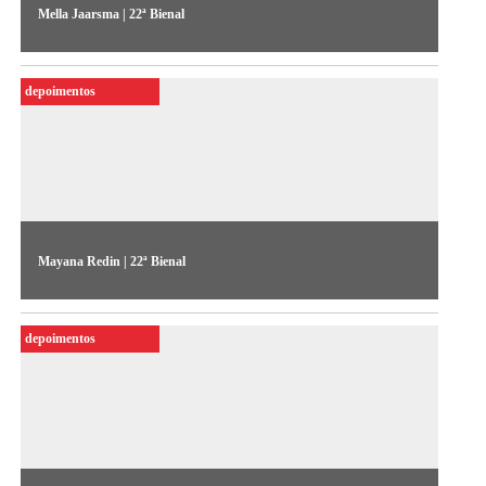
Mella Jaarsma | 22ª Bienal
O artista fala sobre sua obra “Trouble skirts” (2023), exposta
na 22ª Bienal Sesc_Videobrasil
depoimentos
Mayana Redin | 22ª Bienal
A artista fala sobre sua obra “Astronauta e Cosmonauta”
(2023), exposta na 22ª Bienal Sesc_Videobrasil
depoimentos