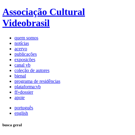
Associação Cultural
Videobrasil
quem somos
notícias
acervo
publicações
exposições
canal vb
coleção de autores
bienal
programa de residências
plataforma:vb
ff»dossier
apoie
português
english
busca geral