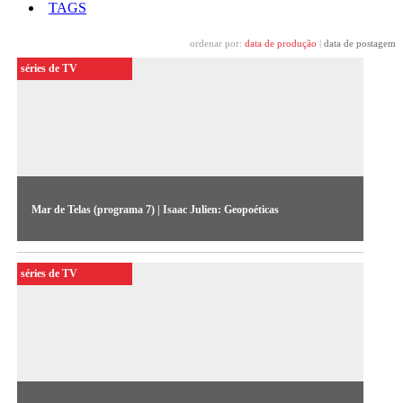
TAGS
ordenar por:
data de produção
|
data de postagem
séries de TV
Mar de Telas (programa 7) | Isaac Julien: Geopoéticas
A obra Ten Thousand Waves (2010) é o tema do programa
que fecha a série.
séries de TV