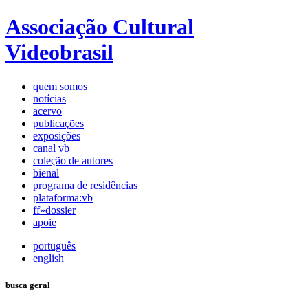
Associação Cultural
Videobrasil
quem somos
notícias
acervo
publicações
exposições
canal vb
coleção de autores
bienal
programa de residências
plataforma:vb
ff»dossier
apoie
português
english
busca geral