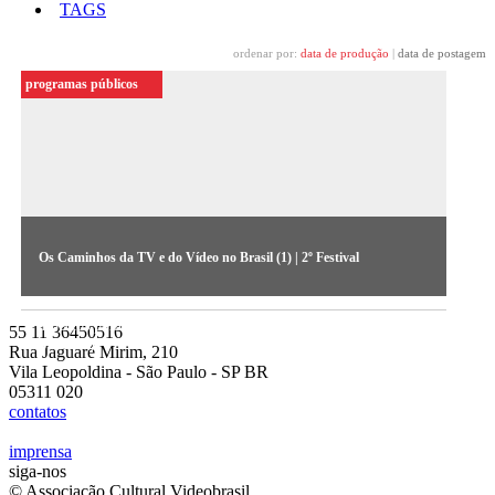
TAGS
ordenar por:
data de produção
|
data de postagem
programas públicos
Os Caminhos da TV e do Vídeo no Brasil (1) | 2º Festival
Primeiro debate realizado no Festival de 1984, abordou
aspectos políticos e econômicos (áudio cedido pelo Acervo do
55 11 36450516
MIS-SP)
Rua Jaguaré Mirim, 210
Vila Leopoldina - São Paulo - SP BR
05311 020
contatos
imprensa
siga-nos
© Associação Cultural Videobrasil