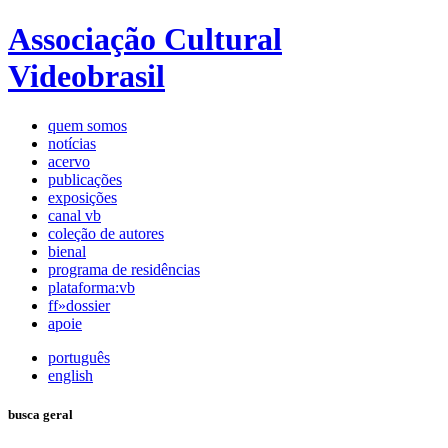
Associação Cultural
Videobrasil
quem somos
notícias
acervo
publicações
exposições
canal vb
coleção de autores
bienal
programa de residências
plataforma:vb
ff»dossier
apoie
português
english
busca geral