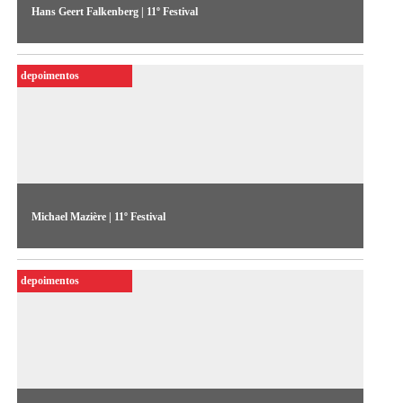
Hans Geert Falkenberg | 11º Festival
Hans Falkenberg fala sobre o projeto Input 98, uma
organização internacional sem fins lucrativos que tem como
depoimentos
objetivo divulgar a produção independente por meio de um
canal público de televisão
Michael Mazière | 11º Festival
Na entrevista, o curador inglês Michael Mazière fala sobre a
nova geração de videoartistas, cujo trabalho passa a ser
depoimentos
exibido em galerias e museus, e não mais na televisão, como
nos anos 1980