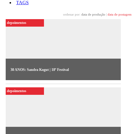
TAGS
ordenar por:
data de produção
|
data de postagem
depoimentos
30 ANOS: Sandra Kogut | 18º Festival
A artista premiada no Festival de 1996 remonta suas
memórias sobre os primórdios do video, nos anos 1980, o
depoimentos
papel do Videobrasil e a oportunidade de realizar uma obra no
Festival de Montbéliard em 1989