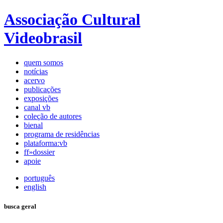
Associação Cultural
Videobrasil
quem somos
notícias
acervo
publicações
exposições
canal vb
coleção de autores
bienal
programa de residências
plataforma:vb
ff»dossier
apoie
português
english
busca geral