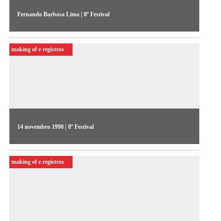
Fernando Barbosa Lima | 8º Festival
O diretor de TV fala sobre o início da presença da produção
independente na televisão brasileira, destacando o papel do
making of e registros
programa Repórter Esso, veiculado na TV Tupi antes dos anos
de ferro
14 novembro 1990 | 8º Festival
O último dia do Videojornal colheu depoimentos de artistas e
curadores sobre a relação entre o Sul e o Norte, como o
making of e registros
holandês Tom van Vliet, diretor do World Wide Video
Festival à época