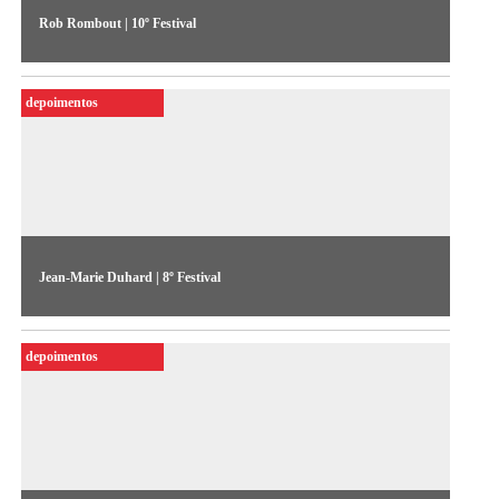
Rob Rombout | 10º Festival
O holandês Rob Rombout expõe as razões de fazer
documentário. Mais do que expor fatos, sua intensão é
depoimentos
mostrar uma visão poética sobre a realidade, afim de
transformar algo ordinário em extraordinário
Jean-Marie Duhard | 8º Festival
O curador explica o papel do produtor independente na
França, uma espécie de intermediário entre o artista e a
depoimentos
televisão, e quais as dificuldades de difusão do vídeo no país