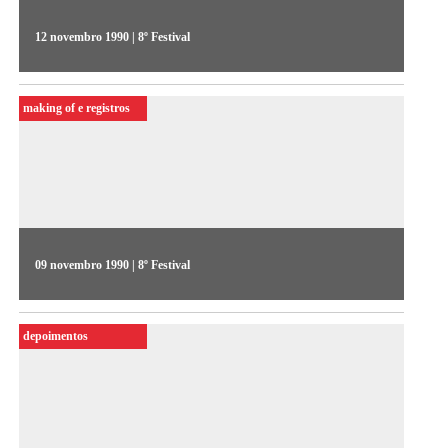
12 novembro 1990 | 8º Festival
No 4º dia do Videjornal, destaque para as impressões do
público sobre os vídeos da competitiva, e para os convidados
making of e registros
internacionais, entre eles o curador Pierre Bongiovanni
09 novembro 1990 | 8º Festival
Marina Abs e Roberto Berliner dirigiram o Videojornal em
1990. O 1º dia revelou uma preocupação em relação às
depoimentos
conquistas da produção independente e o diálogo com a TV,
na voz de Fernando Barbosa Lima