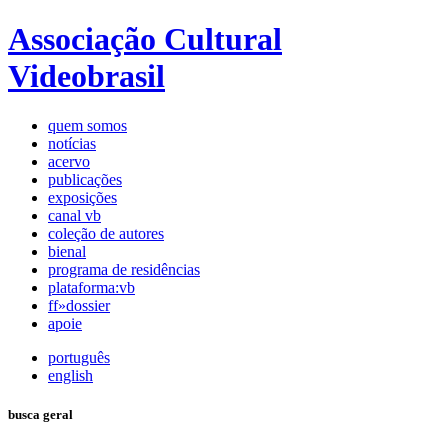
Associação Cultural
Videobrasil
quem somos
notícias
acervo
publicações
exposições
canal vb
coleção de autores
bienal
programa de residências
plataforma:vb
ff»dossier
apoie
português
english
busca geral