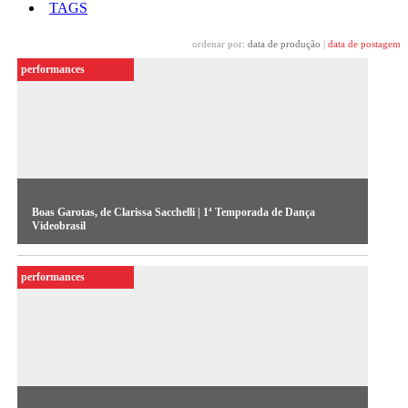
TAGS
ordenar por:
data de produção
|
data de postagem
performances
Boas Garotas, de Clarissa Sacchelli | 1ª Temporada de Dança
Videobrasil
Registro de espetáculo realizado por Clarissa Sacchelli na 1ª
performances
Temporada de Dança Videobrasil