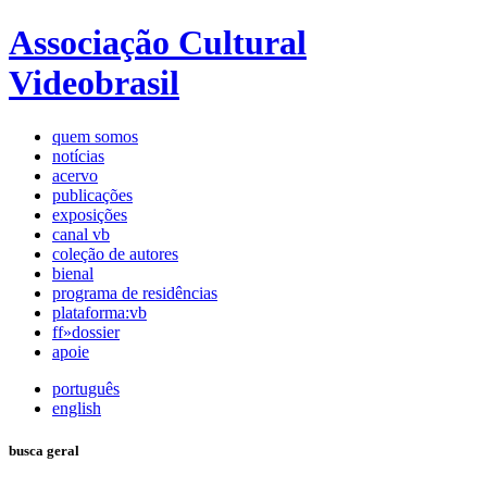
Associação Cultural
Videobrasil
quem somos
notícias
acervo
publicações
exposições
canal vb
coleção de autores
bienal
programa de residências
plataforma:vb
ff»dossier
apoie
português
english
busca geral