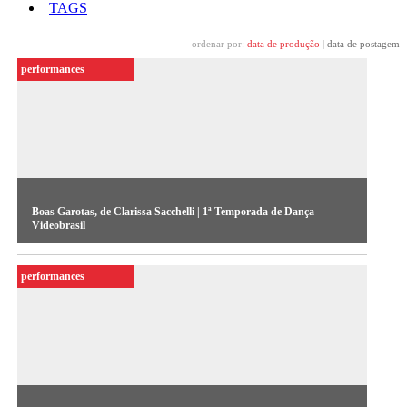
TAGS
ordenar por:
data de produção
|
data de postagem
performances
Boas Garotas, de Clarissa Sacchelli | 1ª Temporada de Dança
Videobrasil
Registro de espetáculo realizado por Clarissa Sacchelli na 1ª
performances
Temporada de Dança Videobrasil