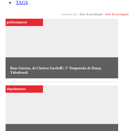
TAGS
ordenar por:
data de produção
|
data de postagem
performances
Boas Garotas, de Clarissa Sacchelli | 1ª Temporada de Dança
Videobrasil
Registro de espetáculo realizado por Clarissa Sacchelli na 1ª
depoimentos
Temporada de Dança Videobrasil