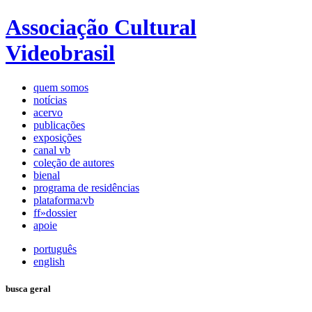
Associação Cultural
Videobrasil
quem somos
notícias
acervo
publicações
exposições
canal vb
coleção de autores
bienal
programa de residências
plataforma:vb
ff»dossier
apoie
português
english
busca geral