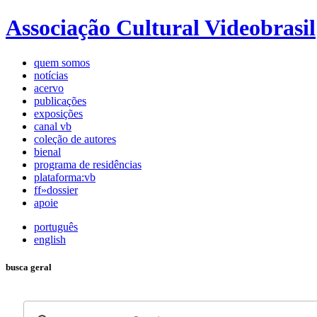
Associação Cultural Videobrasil
quem somos
notícias
acervo
publicações
exposições
canal vb
coleção de autores
bienal
programa de residências
plataforma:vb
ff»dossier
apoie
português
english
busca geral