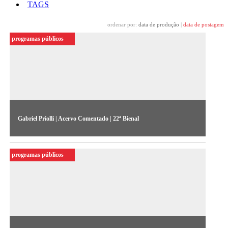
TAGS
ordenar por:
data de produção
|
data de postagem
programas públicos
Gabriel Priolli | Acervo Comentado | 22ª Bienal
Gabriel Priolli comenta o vídeo e a televisão nos anos 1980.
programas públicos