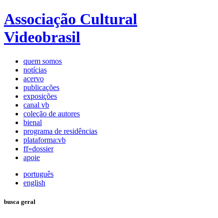
Associação Cultural
Videobrasil
quem somos
notícias
acervo
publicações
exposições
canal vb
coleção de autores
bienal
programa de residências
plataforma:vb
ff»dossier
apoie
português
english
busca geral