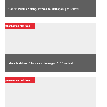
Gabriel Priolli e Solange Farkas no Metrópolis | 6º Festival
Entrevista concedida ao programa da TV Cultura em 1988,
sobre as mudanças na próxima edição do Festival e a nova
programas públicos
fase de profissionalização do vídeo
Mesa de debate: "Técnica e Linguagem" | 1º Festival
Primeiro debate realizado na edição de 1983 discute
perspectivas do vídeo no país (áudio cedido pelo Acervo do
programas públicos
MIS-SP)