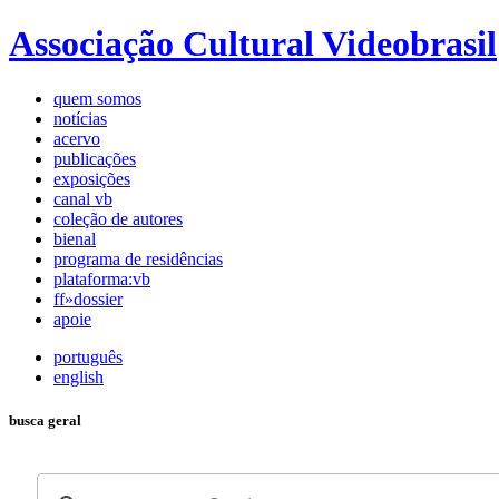
Associação Cultural Videobrasil
quem somos
notícias
acervo
publicações
exposições
canal vb
coleção de autores
bienal
programa de residências
plataforma:vb
ff»dossier
apoie
português
english
busca geral