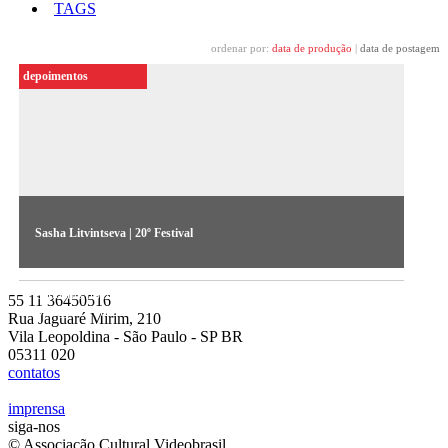
TAGS
ordenar por:
data de produção
|
data de postagem
depoimentos
Sasha Litvintseva | 20º Festival
A artista russa fala sobre suas obras Evergreen e Exile Exotic,
expostas no 20º Festival de Arte Contemporânea
55 11 36450516
Sesc_Videobrasil
Rua Jaguaré Mirim, 210
Vila Leopoldina - São Paulo - SP BR
05311 020
contatos
imprensa
siga-nos
© Associação Cultural Videobrasil