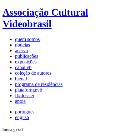
Associação Cultural
Videobrasil
quem somos
notícias
acervo
publicações
exposições
canal vb
coleção de autores
bienal
programa de residências
plataforma:vb
ff»dossier
apoie
português
english
busca geral