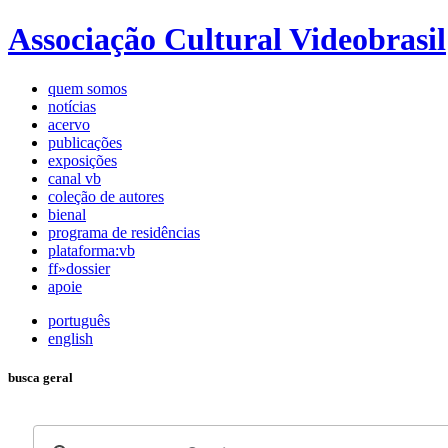
Associação Cultural Videobrasil
quem somos
notícias
acervo
publicações
exposições
canal vb
coleção de autores
bienal
programa de residências
plataforma:vb
ff»dossier
apoie
português
english
busca geral