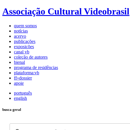
Associação Cultural Videobrasil
quem somos
notícias
acervo
publicações
exposições
canal vb
coleção de autores
bienal
programa de residências
plataforma:vb
ff»dossier
apoie
português
english
busca geral