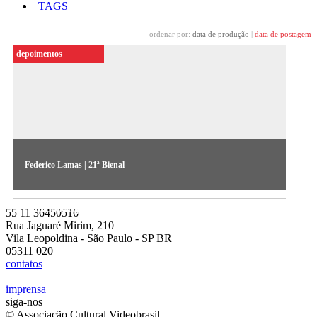
TAGS
ordenar por:
data de produção
|
data de postagem
depoimentos
Federico Lamas | 21ª Bienal
O artista fala sobre sua obra NOO, exposta na 21ª Bienal de
Arte Contemporânea Sesc_Videobrasil
55 11 36450516
Rua Jaguaré Mirim, 210
Vila Leopoldina - São Paulo - SP BR
05311 020
contatos
imprensa
siga-nos
© Associação Cultural Videobrasil