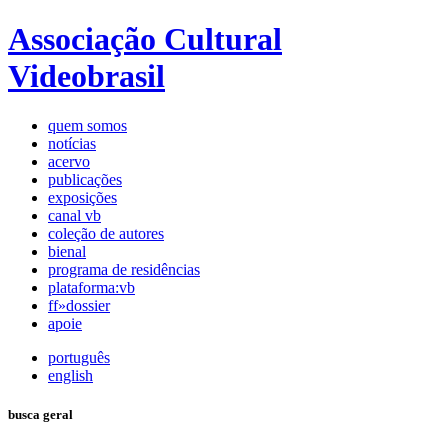
Associação Cultural
Videobrasil
quem somos
notícias
acervo
publicações
exposições
canal vb
coleção de autores
bienal
programa de residências
plataforma:vb
ff»dossier
apoie
português
english
busca geral