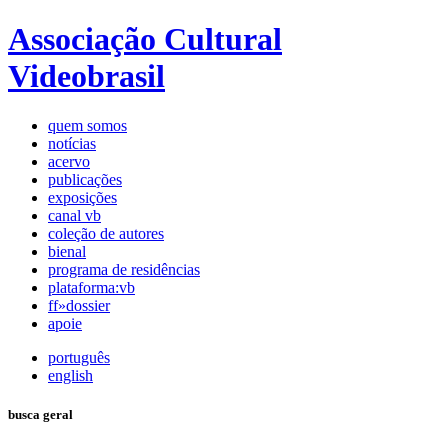
Associação Cultural
Videobrasil
quem somos
notícias
acervo
publicações
exposições
canal vb
coleção de autores
bienal
programa de residências
plataforma:vb
ff»dossier
apoie
português
english
busca geral