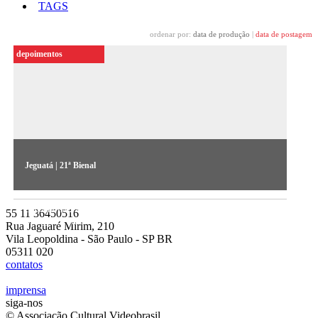
TAGS
ordenar por:
data de produção
|
data de postagem
depoimentos
Jeguatá | 21ª Bienal
Os artistas falam sobre sua obra Jeguatá – caderno de viagem,
exposta na 21ª Bienal de Arte Contemporânea
55 11 36450516
Sesc_Videobrasil
Rua Jaguaré Mirim, 210
Vila Leopoldina - São Paulo - SP BR
05311 020
contatos
imprensa
siga-nos
© Associação Cultural Videobrasil