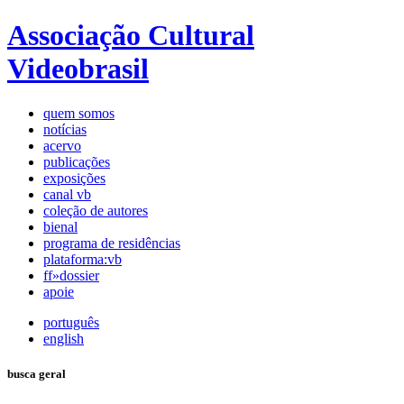
Associação Cultural
Videobrasil
quem somos
notícias
acervo
publicações
exposições
canal vb
coleção de autores
bienal
programa de residências
plataforma:vb
ff»dossier
apoie
português
english
busca geral