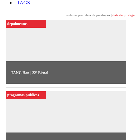
TAGS
ordenar por:
data de produção
|
data de postagem
depoimentos
TANG Han | 22ª Bienal
A artista fala sobre sua obra “Pink Mao” (2020), exposta na
22ª Bienal Sesc_Videobrasil
programas públicos