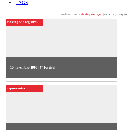
TAGS
ordenar por:
data de produção
|
data de postagem
making of e registros
10 novembro 1990 | 8º Festival
No 2º dia do Videojornal, exibido em 1990, o programa
trouxe o depoimento de Walter Avancini sobre a relação entre
depoimentos
o Sul e o Norte, além da seção "o que é vídeo?" e os favoritos
da mostra competitiva