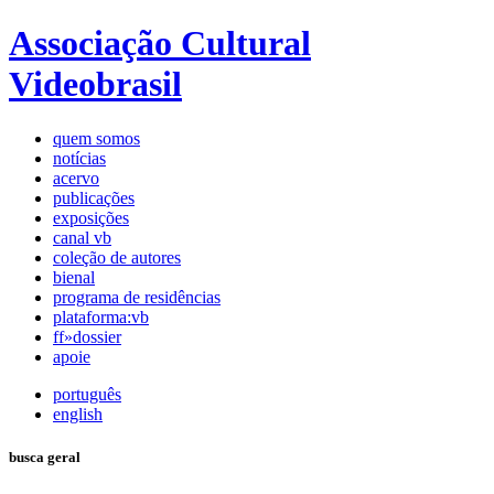
Associação Cultural
Videobrasil
quem somos
notícias
acervo
publicações
exposições
canal vb
coleção de autores
bienal
programa de residências
plataforma:vb
ff»dossier
apoie
português
english
busca geral