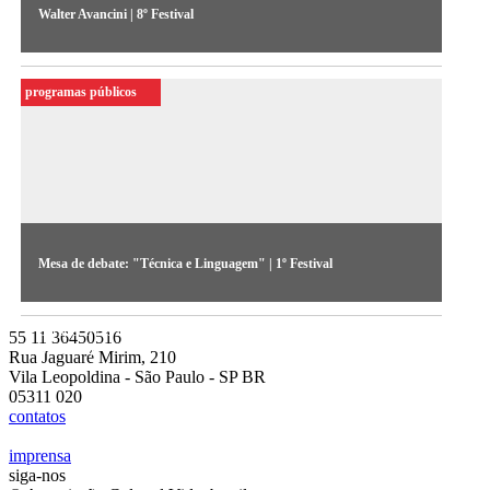
Walter Avancini | 8º Festival
"Usar a nossa realidade criativamente", destaca o diretor de
TV Walter Avancini ao falar sobre o intercâmbio entre o Sul e
programas públicos
o Norte no campo da produção videográfica
Mesa de debate: "Técnica e Linguagem" | 1º Festival
Primeiro debate realizado na edição de 1983 discute
perspectivas do vídeo no país (áudio cedido pelo Acervo do
55 11 36450516
MIS-SP)
Rua Jaguaré Mirim, 210
Vila Leopoldina - São Paulo - SP BR
05311 020
contatos
imprensa
siga-nos